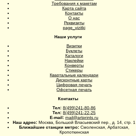
Требования к макетам
Карта сайта
Контакты
О нас
Реквизиты
page_vizitki
Наши услуги
Визитки
Буклеты
Каталоги
Наклейки
Конверты
Стикеры
Квартальные календари
Дисконтные карты
Цифровая печать
Офсетная печать
Контакты
Тел:
8(499)241-80-86
Тел:
8(499)241-22-25
E-mail:
mail@artprints.ru
Наш адрес:
Москва, Большой Власьевский пер., д. 14, стр. 1
Ближайшие станции метро:
Смоленская, Арбатская,
Кропоткинская