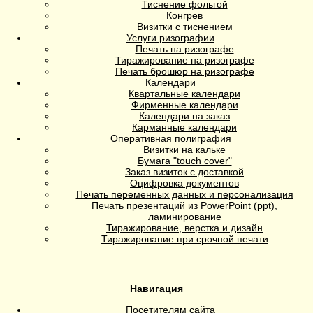
Тиснение фольгой
Конгрев
Визитки с тиснением
Услуги ризографии
Печать на ризографе
Тиражирование на ризографе
Печать брошюр на ризографе
Календари
Квартальные календари
Фирменные календари
Календари на заказ
Карманные календари
Оперативная полиграфия
Визитки на кальке
Бумага "touch cover"
Заказ визиток с доставкой
Оцифровка документов
Печать переменных данных и персонализация
Печать презентаций из PowerPoint (ppt),
ламинирование
Тиражирование, верстка и дизайн
Тиражирование при срочной печати
Навигация
Посетителям сайта