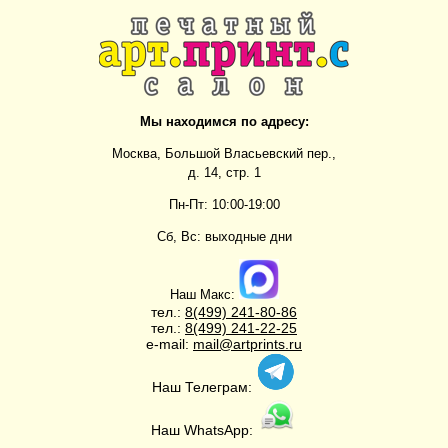
Мы находимся по адресу:
Москва, Большой Власьевский пер.,
д. 14, стр. 1
Пн-Пт: 10:00-19:00
Сб, Вс: выходные дни
Наш Макс:
тел.:
8(499)
241-80-86
тел.:
8(499)
241-22-25
e-mail:
mail@artprints.ru
Наш Телеграм:
Наш WhatsApp: