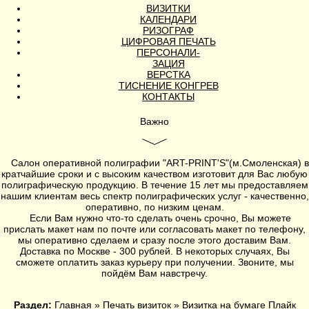
ВИЗИТКИ
КАЛЕНДАРИ
РИЗОГРАФ
ЦИФРОВАЯ ПЕЧАТЬ
ПЕРСОНАЛИ-
ЗАЦИЯ
ВЕРСТКА
ТИСНЕНИЕ КОНГРЕВ
КОНТАКТЫ
Важно
Салон оперативной полиграфии
"ART-PRINT'S"
(
м.Смоленская
) в
кратчайшие сроки и с высоким качеством изготовит для Вас любую
полиграфическую продукцию. В течение 15 лет мы предоставляем
нашим клиентам весь спектр полиграфических услуг - качественно,
оперативно, по низким ценам.
Если Вам нужно что-то сделать очень срочно, Вы можете
прислать макет нам по почте или согласовать макет по телефону,
мы оперативно сделаем и сразу после этого доставим Вам.
Доставка по Москве - 300 рублей. В некоторых случаях, Вы
сможете оплатить заказ курьеру при получении. Звоните, мы
пойдём Вам навстречу.
Раздел:
Главная
»
Печать визиток
»
Визитка на бумаге Плайк