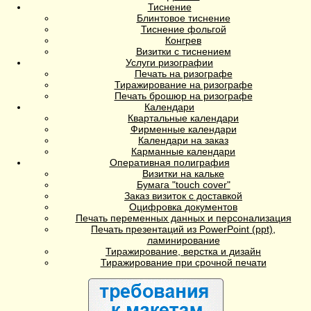
Тиснение
Блинтовое тиснение
Тиснение фольгой
Конгрев
Визитки с тиснением
Услуги ризографии
Печать на ризографе
Тиражирование на ризографе
Печать брошюр на ризографе
Календари
Квартальные календари
Фирменные календари
Календари на заказ
Карманные календари
Оперативная полиграфия
Визитки на кальке
Бумага "touch cover"
Заказ визиток с доставкой
Оцифровка документов
Печать переменных данных и персонализация
Печать презентаций из PowerPoint (ppt),
ламинирование
Тиражирование, верстка и дизайн
Тиражирование при срочной печати