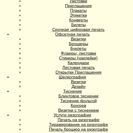
Листовки
Приглашения
Плакаты
Этикетки
Конверты
Билеты
Срочная цифровая печать
Офсетная печать
Визитки
Брошюры
Буклеты
Флаеры, листовки
Стикеры (наклейки)
Календари
Листовая печать
Открытки Приглашения
Шелкография
Визитки
Дизайн
Тиснение
Блинтовое тиснение
Тиснение фольгой
Конгрев
Визитки с тиснением
Услуги ризографии
Печать на ризографе
Тиражирование на ризографе
Печать брошюр на ризографе