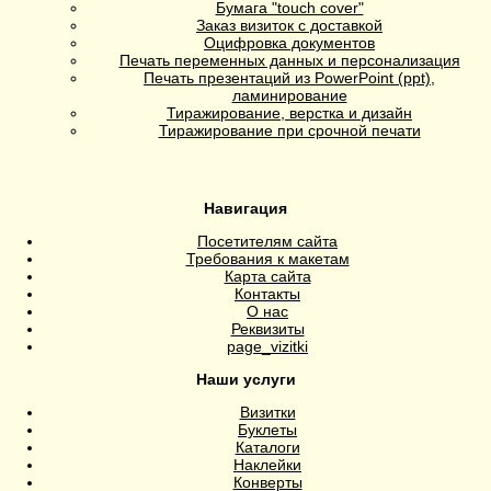
Бумага "touch cover"
Заказ визиток с доставкой
Оцифровка документов
Печать переменных данных и персонализация
Печать презентаций из PowerPoint (ppt),
ламинирование
Тиражирование, верстка и дизайн
Тиражирование при срочной печати
Навигация
Посетителям сайта
Требования к макетам
Карта сайта
Контакты
О нас
Реквизиты
page_vizitki
Наши услуги
Визитки
Буклеты
Каталоги
Наклейки
Конверты