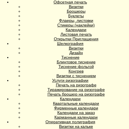
Офсетная печать
Визитки
Брошюры
Буклеты
Флаеры, листовки
Стикеры (наклейки)
Календари
Листовая печать
Открытки Приглашения
Шелкография
Визитки
Дизайн
Тиснение
Блинтовое тиснение
Тиснение фольгой
Конгрев
Визитки с тиснением
Услуги ризографии
Печать на ризографе
Тиражирование на ризографе
Печать брошюр на ризографе
Календари
Квартальные календари
Фирменные календари
Календари на заказ
Карманные календари
Оперативная полиграфия
Визитки на кальке