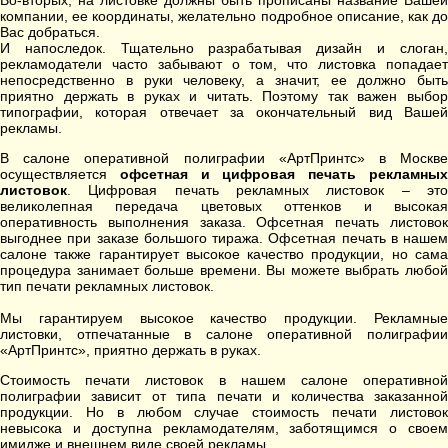
Во-вторых, на листовке должны быть прописаны название Вашей
компании, ее координаты, желательно подробное описание, как до
Вас добраться.
И напоследок. Тщательно разрабатывая дизайн и слоган,
рекламодатели часто забывают о том, что листовка попадает
непосредственно в руки человеку, а значит, ее должно быть
приятно держать в руках и читать. Поэтому так важен выбор
типографии, которая отвечает за окончательный вид Вашей
рекламы.
В салоне оперативной полиграфии «АртПринтс» в Москве
осуществляется
офсетная и цифровая печать рекламны
листовок
. Цифровая печать рекламных листовок – это
великолепная передача цветовых оттенков и высокая
оперативность выполнения заказа. Офсетная печать листовок
выгоднее при заказе большого тиража. Офсетная печать в нашем
салоне также гарантирует высокое качество продукции, но сама
процедура занимает больше времени. Вы можете выбрать любой
тип печати рекламных листовок.
Мы гарантируем высокое качество продукции. Рекламные
листовки, отпечатанные в салоне оперативной полиграфии
«АртПринтс», приятно держать в руках.
Стоимость печати листовок в нашем салоне оперативной
полиграфии зависит от типа печати и количества заказанной
продукции. Но в любом случае стоимость печати листовок
невысока и доступна рекламодателям, заботящимся о своем
имидже и внешнем виде своей рекламы.