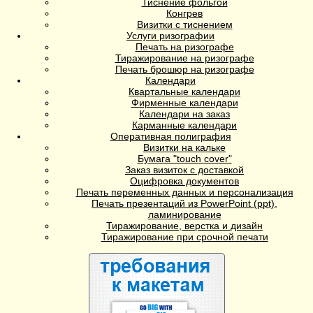
Тиснение фольгой
Конгрев
Визитки с тиснением
Услуги ризографии
Печать на ризографе
Тиражирование на ризографе
Печать брошюр на ризографе
Календари
Квартальные календари
Фирменные календари
Календари на заказ
Карманные календари
Оперативная полиграфия
Визитки на кальке
Бумага "touch cover"
Заказ визиток с доставкой
Оцифровка документов
Печать переменных данных и персонализация
Печать презентаций из PowerPoint (ppt),
ламинирование
Тиражирование, верстка и дизайн
Тиражирование при срочной печати