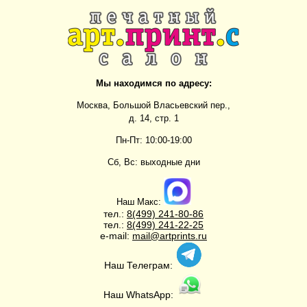
Мы находимся по адресу:
Москва, Большой Власьевский пер.,
д. 14, стр. 1
Пн-Пт: 10:00-19:00
Сб, Вс: выходные дни
Наш Макс:
тел.:
8(499)
241-80-86
тел.:
8(499)
241-22-25
e-mail:
mail@artprints.ru
Наш Телеграм:
Наш WhatsApp: